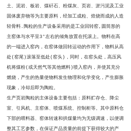
土、泥岩、板岩、煤矸石、粉煤灰、页岩、淤污泥及工业
固体废弃物等为主要原料，经加工成粒、焙烧而成的人造
轻骨料.陶粒的生产设备采用的是工业回转窑,圆筒形的
主窑体与水平呈3°左右的倾角放置在托滚上。物料在高
的一端进入窑内，在窑体做回转运动的作用下，物料从高
处(窑尾)滚落至低处(窑头)，同时，在窑头处，高压风
机将煤粉(或天然气等其他燃料)喷入窑内，并使其充分
燃烧，产生的热量使物料发生物理和化学变化，产生膨胀
现象，冷却后即为陶粒。
生产页岩陶粒的主体设备主要包括：原料贮存仓、降尘
室、引风机、主窑体、喷煤系统、控制柜等。其中原料仓
下部的喂料器、窑体转速和拱煤量均为无级调速，以便调
整其工艺参数，在保证产品质量的前提下获得较大的产